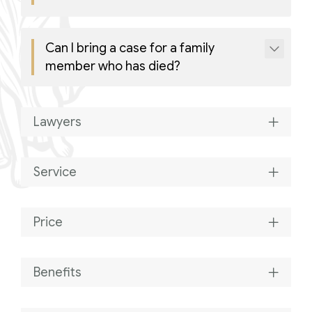
Corriere tributario
Can I bring a case for a family
Editore Euroconference
member who has died?
Il Giornale del Revisore
Forum Fiscale
Lawyers
Articoli
Service
Price
Benefits