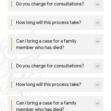
Do you charge for consultations?
Consulenza del Lavoro
Link utili
Revisione legale
How long will this process take?
Press
Fiscalità internazionale
Articoli di giornale
Contatti
Can I bring a case for a family
member who has died?
Pubblicazioni
Riviste
Do you charge for consultations?
Pubblicazioni
Fiscalità internazionale
How long will this process take?
Il Fisco
Can I bring a case for a family
Guida alla contabilità e bilancio
member who has died?