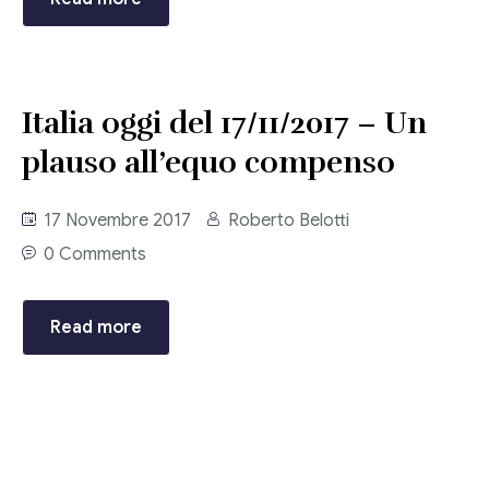
Consulenza del Lavoro
Link utili
Revisione legale
Press
Italia oggi del 17/11/2017 – Un
Fiscalità internazionale
plauso all’equo compenso
Articoli di giornale
Contatti
Pubblicazioni
17 Novembre 2017
Roberto Belotti
0 Comments
Riviste
Pubblicazioni
Read more
Fiscalità internazionale
Il Fisco
Guida alla contabilità e bilancio