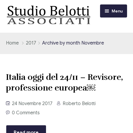
Menu
Chi siamo
Home
2017
Archive by month Novembre
I nostri servizi
Consulenza Fiscale e Tributaria
Circolari
Italia oggi del 24/11 – Revisore,
Contabilità
professione europea￼
Circolari Flash
Eventi
Adempimenti Dichiarativi e Fiscali
24 Novembre 2017
Roberto Belotti
Corsi FAD
Video/Tv
Contrattualistica Varia
0 Comments
Consulenza Societaria
Università
Read more