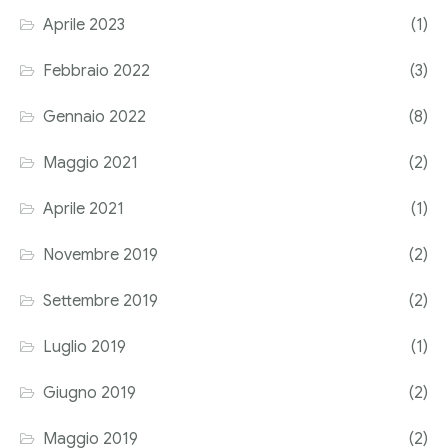
Corriere tributario
Aprile 2023
(1)
Editore Euroconference
Febbraio 2022
(3)
Il Giornale del Revisore
Gennaio 2022
(8)
Forum Fiscale
Maggio 2021
(2)
Articoli
Aprile 2021
(1)
Novembre 2019
(2)
Settembre 2019
(2)
Luglio 2019
(1)
Giugno 2019
(2)
Maggio 2019
(2)