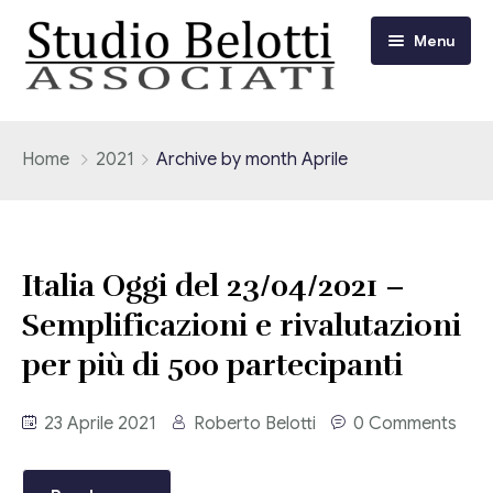
Menu
Chi siamo
Home
2021
Archive by month Aprile
I nostri servizi
Consulenza Fiscale e Tributaria
Circolari
Italia Oggi del 23/04/2021 –
Contabilità
Semplificazioni e rivalutazioni
Circolari Flash
Eventi
per più di 500 partecipanti
Adempimenti Dichiarativi e Fiscali
Corsi FAD
Video/Tv
Contrattualistica Varia
23 Aprile 2021
Roberto Belotti
0 Comments
Consulenza Societaria
Università