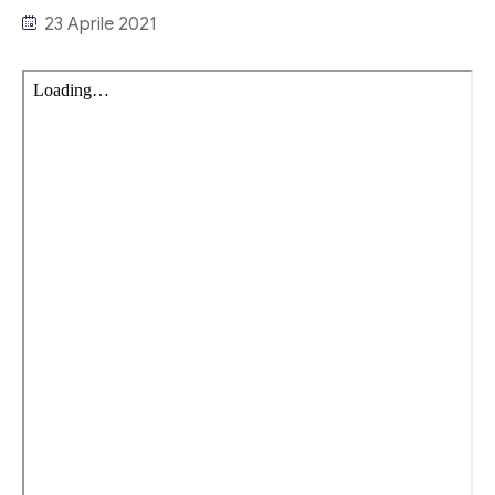
Link utili
23 Aprile 2021
Revisione legale
Press
Fiscalità internazionale
Articoli di giornale
Contatti
Pubblicazioni
Riviste
Pubblicazioni
Fiscalità internazionale
Il Fisco
Guida alla contabilità e bilancio
Corriere tributario