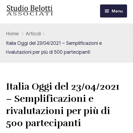
Menu
Chi siamo
Home
Articoli
Italia Oggi del 23/04/2021 – Semplificazioni e
I nostri servizi
rivalutazioni per più di 500 partecipanti
Consulenza Fiscale e Tributaria
Circolari
Contabilità
Circolari Flash
Eventi
Italia Oggi del 23/04/2021
Adempimenti Dichiarativi e Fiscali
– Semplificazioni e
Corsi FAD
Video/Tv
Contrattualistica Varia
rivalutazioni per più di
Consulenza Societaria
Università
500 partecipanti
Consulenza del Lavoro