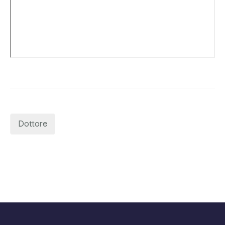
Editore Euroconference
Il Giornale del Revisore
Forum Fiscale
Articoli
Dottore