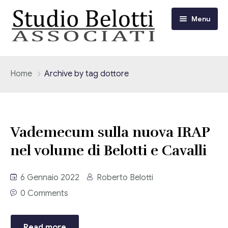
Menu
Chi siamo
Home
Archive by tag dottore
I nostri servizi
Consulenza Fiscale e Tributaria
Circolari
Vademecum sulla nuova IRAP
Contabilità
nel volume di Belotti e Cavalli
Circolari Flash
Eventi
Adempimenti Dichiarativi e Fiscali
6 Gennaio 2022
Roberto Belotti
Corsi FAD
Video/Tv
Contrattualistica Varia
0 Comments
Consulenza Societaria
Università
Read more