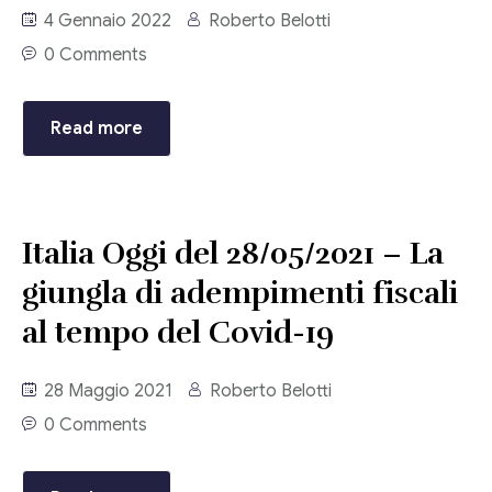
4 Gennaio 2022
Roberto Belotti
Corriere tributario
0 Comments
Editore Euroconference
Il Giornale del Revisore
Read more
Forum Fiscale
Articoli
Italia Oggi del 28/05/2021 – La
giungla di adempimenti fiscali
al tempo del Covid-19
28 Maggio 2021
Roberto Belotti
0 Comments