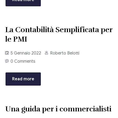
Consulenza del Lavoro
Link utili
Revisione legale
Press
La Contabilità Semplificata per
Fiscalità internazionale
le PMI
Articoli di giornale
Contatti
Pubblicazioni
5 Gennaio 2022
Roberto Belotti
0 Comments
Riviste
Pubblicazioni
Read more
Fiscalità internazionale
Il Fisco
Una guida per i commercialisti
Guida alla contabilità e bilancio