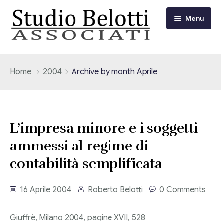
Menu
Chi siamo
Home
2004
Archive by month Aprile
I nostri servizi
Consulenza Fiscale e Tributaria
Circolari
L’impresa minore e i soggetti
Contabilità
ammessi al regime di
Circolari Flash
Eventi
contabilità semplificata
Adempimenti Dichiarativi e Fiscali
Corsi FAD
Video/Tv
Contrattualistica Varia
16 Aprile 2004
Roberto Belotti
0 Comments
Consulenza Societaria
Università
Giuffrè, Milano 2004, pagine XVII, 528