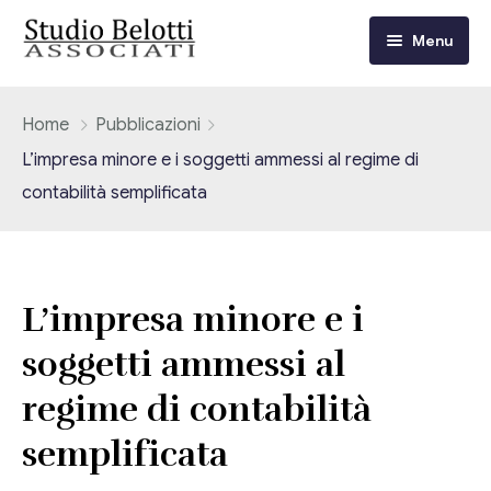
Menu
Chi siamo
Home
Pubblicazioni
L’impresa minore e i soggetti ammessi al regime di
I nostri servizi
contabilità semplificata
Consulenza Fiscale e Tributaria
Circolari
Contabilità
Circolari Flash
Eventi
L’impresa minore e i
Adempimenti Dichiarativi e Fiscali
soggetti ammessi al
Corsi FAD
Video/Tv
Contrattualistica Varia
regime di contabilità
Consulenza Societaria
Università
semplificata
Consulenza del Lavoro