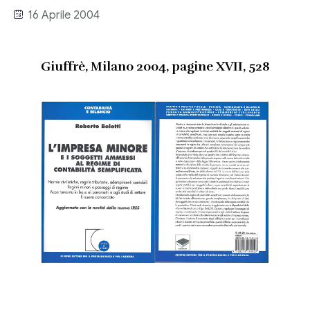
Link utili
16 Aprile 2004
Revisione legale
Press
Fiscalità internazionale
Giuffrè, Milano 2004, pagine XVII, 528
Articoli di giornale
Contatti
Pubblicazioni
Riviste
Pubblicazioni
Fiscalità internazionale
Il Fisco
Guida alla contabilità e bilancio
Corriere tributario