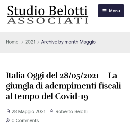
Menu
Chi siamo
Home
2021
Archive by month Maggio
I nostri servizi
Consulenza Fiscale e Tributaria
Circolari
Italia Oggi del 28/05/2021 – La
Contabilità
giungla di adempimenti fiscali
Circolari Flash
Eventi
al tempo del Covid-19
Adempimenti Dichiarativi e Fiscali
Corsi FAD
Video/Tv
Contrattualistica Varia
28 Maggio 2021
Roberto Belotti
0 Comments
Consulenza Societaria
Università