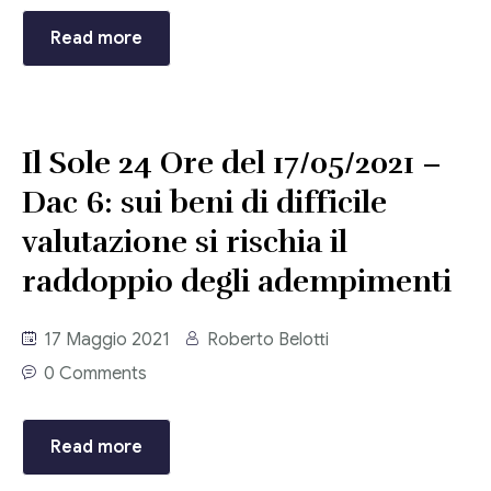
Consulenza del Lavoro
Read more
Link utili
Revisione legale
Press
Fiscalità internazionale
Il Sole 24 Ore del 17/05/2021 –
Articoli di giornale
Contatti
Dac 6: sui beni di difficile
Pubblicazioni
valutazione si rischia il
Riviste
raddoppio degli adempimenti
Pubblicazioni
17 Maggio 2021
Roberto Belotti
Fiscalità internazionale
0 Comments
Il Fisco
Read more
Guida alla contabilità e bilancio