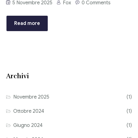
5 Novembre 2025
Fox
0 Comments
Consulenza del Lavoro
Link utili
Revisione legale
Read more
Press
Fiscalità internazionale
Articoli di giornale
Contatti
Pubblicazioni
Riviste
Archivi
Pubblicazioni
Novembre 2025
(1)
Fiscalità internazionale
Ottobre 2024
(1)
Il Fisco
Giugno 2024
(1)
Guida alla contabilità e bilancio