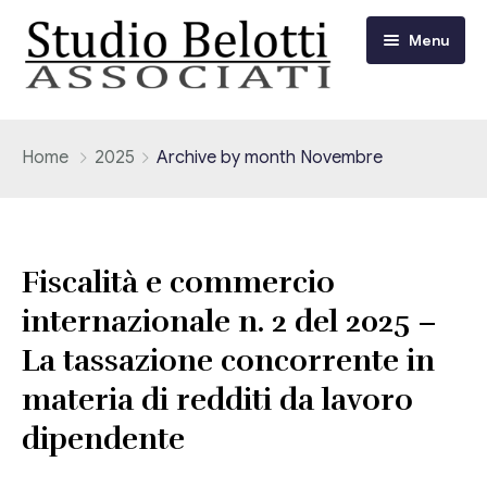
Menu
Chi siamo
Home
2025
Archive by month Novembre
I nostri servizi
Consulenza Fiscale e Tributaria
Circolari
Fiscalità e commercio
Contabilità
internazionale n. 2 del 2025 –
Circolari Flash
Eventi
La tassazione concorrente in
Adempimenti Dichiarativi e Fiscali
Corsi FAD
materia di redditi da lavoro
Video/Tv
Contrattualistica Varia
dipendente
Consulenza Societaria
Università