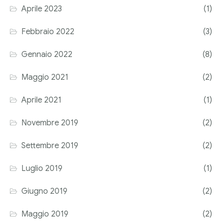
Aprile 2023
(1)
Corriere tributario
Febbraio 2022
(3)
Editore Euroconference
Gennaio 2022
(8)
Il Giornale del Revisore
Maggio 2021
(2)
Forum Fiscale
Aprile 2021
(1)
Articoli
Novembre 2019
(2)
Settembre 2019
(2)
Luglio 2019
(1)
Giugno 2019
(2)
Maggio 2019
(2)