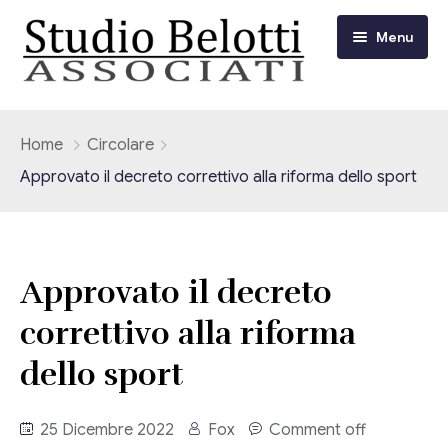
Menu
Chi siamo
Home
Circolare
Approvato il decreto correttivo alla riforma dello sport
I nostri servizi
Consulenza Fiscale e Tributaria
Circolari
Approvato il decreto
Contabilità
Circolari Flash
Eventi
correttivo alla riforma
Adempimenti Dichiarativi e Fiscali
Corsi FAD
dello sport
Video/Tv
Contrattualistica Varia
Consulenza Societaria
Università
25 Dicembre 2022
Fox
Comment off