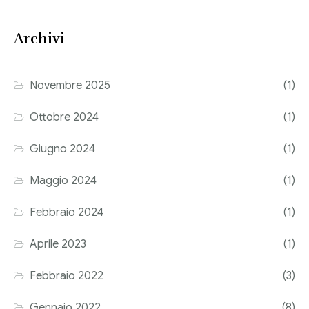
Consulenza del Lavoro
Link utili
Archivi
Revisione legale
Press
Fiscalità internazionale
Novembre 2025
(1)
Articoli di giornale
Contatti
Ottobre 2024
(1)
Pubblicazioni
Giugno 2024
(1)
Riviste
Maggio 2024
(1)
Pubblicazioni
Febbraio 2024
(1)
Fiscalità internazionale
Aprile 2023
(1)
Il Fisco
Febbraio 2022
(3)
Guida alla contabilità e bilancio
Gennaio 2022
(8)