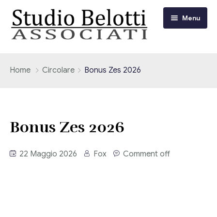
Menu
Chi siamo
Home
Circolare
Bonus Zes 2026
I nostri servizi
Consulenza Fiscale e Tributaria
Circolari
Bonus Zes 2026
Contabilità
Circolari Flash
Eventi
22 Maggio 2026
Fox
Comment off
Adempimenti Dichiarativi e Fiscali
Corsi FAD
Video/Tv
Contrattualistica Varia
Consulenza Societaria
Università