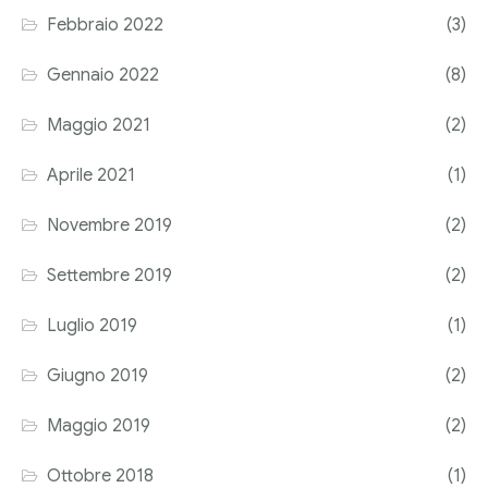
Febbraio 2022
(3)
Corriere tributario
Gennaio 2022
(8)
Editore Euroconference
Maggio 2021
(2)
Il Giornale del Revisore
Aprile 2021
(1)
Forum Fiscale
Novembre 2019
(2)
Articoli
Settembre 2019
(2)
Luglio 2019
(1)
Giugno 2019
(2)
Maggio 2019
(2)
Ottobre 2018
(1)