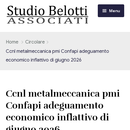
Menu
Chi siamo
Home
Circolare
Ccnl metalmeccanica pmi Confapi adeguamento
I nostri servizi
economico inflattivo di giugno 2026
Consulenza Fiscale e Tributaria
Circolari
Contabilità
Circolari Flash
Eventi
Ccnl metalmeccanica pmi
Adempimenti Dichiarativi e Fiscali
Confapi adeguamento
Corsi FAD
Video/Tv
Contrattualistica Varia
economico inflattivo di
Consulenza Societaria
Università
giugno 2026