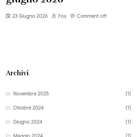
Consulenza del Lavoro
Link utili
23 Giugno 2026
Fox
Comment off
Revisione legale
Press
Fiscalità internazionale
Articoli di giornale
Contatti
Pubblicazioni
Archivi
Riviste
Pubblicazioni
Novembre 2025
(1)
Fiscalità internazionale
Ottobre 2024
(1)
Il Fisco
Giugno 2024
(1)
Guida alla contabilità e bilancio
Maggio 2024
(1)