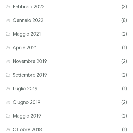
Febbraio 2022
(3)
Corriere tributario
Gennaio 2022
(8)
Editore Euroconference
Maggio 2021
(2)
Il Giornale del Revisore
Aprile 2021
(1)
Forum Fiscale
Novembre 2019
(2)
Articoli
Settembre 2019
(2)
Luglio 2019
(1)
Giugno 2019
(2)
Maggio 2019
(2)
Ottobre 2018
(1)