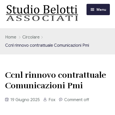
Menu
Chi siamo
Home
Circolare
Ccnl rinnovo contrattuale Comunicazioni Pmi
I nostri servizi
Consulenza Fiscale e Tributaria
Circolari
Ccnl rinnovo contrattuale
Contabilità
Circolari Flash
Eventi
Comunicazioni Pmi
Adempimenti Dichiarativi e Fiscali
Corsi FAD
Video/Tv
Contrattualistica Varia
19 Giugno 2025
Fox
Comment off
Consulenza Societaria
Università