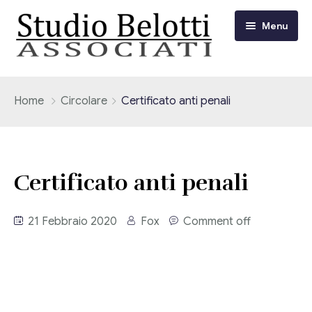
Menu
Chi siamo
Home
Circolare
Certificato anti penali
I nostri servizi
Consulenza Fiscale e Tributaria
Circolari
Certificato anti penali
Contabilità
Circolari Flash
Eventi
21 Febbraio 2020
Fox
Comment off
Adempimenti Dichiarativi e Fiscali
Corsi FAD
Video/Tv
Contrattualistica Varia
Consulenza Societaria
Università