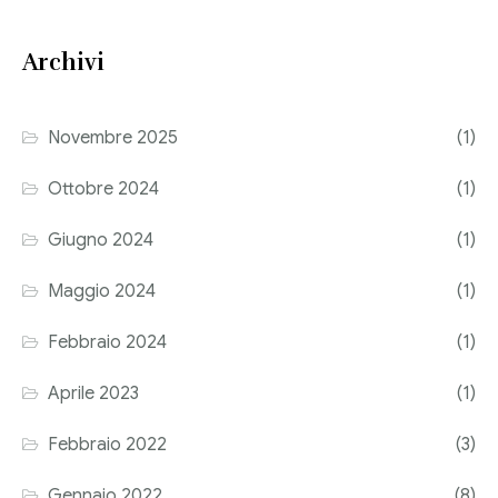
Consulenza del Lavoro
Link utili
Archivi
Revisione legale
Press
Fiscalità internazionale
Novembre 2025
(1)
Articoli di giornale
Contatti
Ottobre 2024
(1)
Pubblicazioni
Giugno 2024
(1)
Riviste
Maggio 2024
(1)
Pubblicazioni
Febbraio 2024
(1)
Fiscalità internazionale
Aprile 2023
(1)
Il Fisco
Febbraio 2022
(3)
Guida alla contabilità e bilancio
Gennaio 2022
(8)