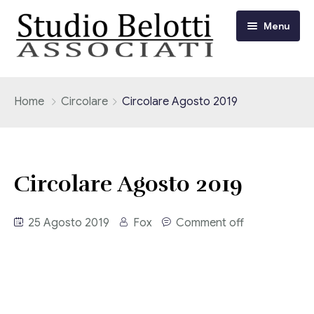
Menu
Chi siamo
Home
Circolare
Circolare Agosto 2019
I nostri servizi
Consulenza Fiscale e Tributaria
Circolari
Circolare Agosto 2019
Contabilità
Circolari Flash
Eventi
25 Agosto 2019
Fox
Comment off
Adempimenti Dichiarativi e Fiscali
Corsi FAD
Video/Tv
Contrattualistica Varia
Consulenza Societaria
Università