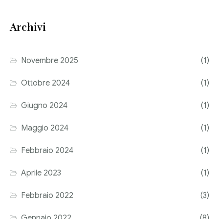
Consulenza del Lavoro
Link utili
Archivi
Revisione legale
Press
Fiscalità internazionale
Novembre 2025
(1)
Articoli di giornale
Contatti
Ottobre 2024
(1)
Pubblicazioni
Giugno 2024
(1)
Riviste
Maggio 2024
(1)
Pubblicazioni
Febbraio 2024
(1)
Fiscalità internazionale
Aprile 2023
(1)
Il Fisco
Febbraio 2022
(3)
Guida alla contabilità e bilancio
Gennaio 2022
(8)