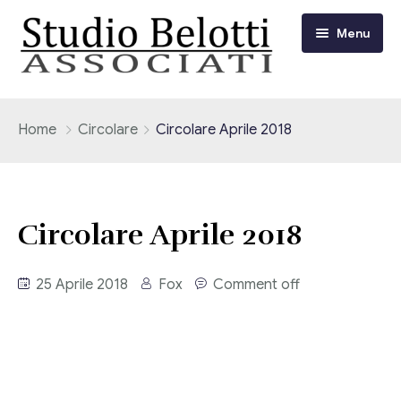
Menu
Chi siamo
Home
Circolare
Circolare Aprile 2018
I nostri servizi
Consulenza Fiscale e Tributaria
Circolari
Circolare Aprile 2018
Contabilità
Circolari Flash
Eventi
25 Aprile 2018
Fox
Comment off
Adempimenti Dichiarativi e Fiscali
Corsi FAD
Video/Tv
Contrattualistica Varia
Consulenza Societaria
Università