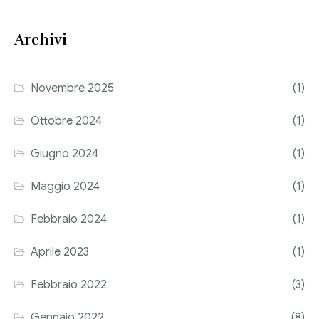
Consulenza del Lavoro
Link utili
Archivi
Revisione legale
Press
Fiscalità internazionale
Novembre 2025
(1)
Articoli di giornale
Contatti
Ottobre 2024
(1)
Pubblicazioni
Giugno 2024
(1)
Riviste
Maggio 2024
(1)
Pubblicazioni
Febbraio 2024
(1)
Fiscalità internazionale
Aprile 2023
(1)
Il Fisco
Febbraio 2022
(3)
Guida alla contabilità e bilancio
Gennaio 2022
(8)