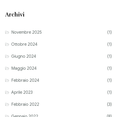
Consulenza del Lavoro
Link utili
Archivi
Revisione legale
Press
Fiscalità internazionale
Novembre 2025
(1)
Articoli di giornale
Contatti
Ottobre 2024
(1)
Pubblicazioni
Giugno 2024
(1)
Riviste
Maggio 2024
(1)
Pubblicazioni
Febbraio 2024
(1)
Fiscalità internazionale
Aprile 2023
(1)
Il Fisco
Febbraio 2022
(3)
Guida alla contabilità e bilancio
Gennaio 2022
(8)