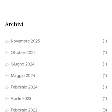
Consulenza del Lavoro
Link utili
Revisione legale
Archivi
Press
Fiscalità internazionale
Articoli di giornale
Contatti
Novembre 2025
(1)
Pubblicazioni
Ottobre 2024
(1)
Riviste
Giugno 2024
(1)
Pubblicazioni
Maggio 2024
(1)
Fiscalità internazionale
Febbraio 2024
(1)
Il Fisco
Aprile 2023
(1)
Guida alla contabilità e bilancio
Febbraio 2022
(3)