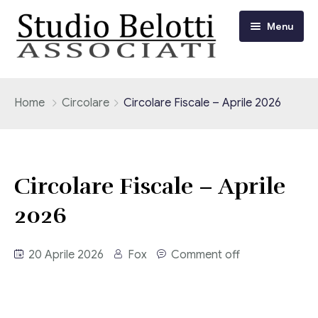
Menu
Chi siamo
Home
Circolare
Circolare Fiscale – Aprile 2026
I nostri servizi
Consulenza Fiscale e Tributaria
Circolari
Circolare Fiscale – Aprile
Contabilità
2026
Circolari Flash
Eventi
Adempimenti Dichiarativi e Fiscali
Corsi FAD
20 Aprile 2026
Fox
Comment off
Video/Tv
Contrattualistica Varia
Consulenza Societaria
Università