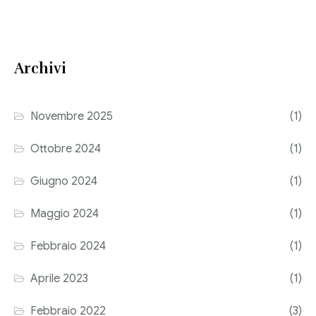
Consulenza del Lavoro
Link utili
Revisione legale
Archivi
Press
Fiscalità internazionale
Articoli di giornale
Contatti
Novembre 2025
(1)
Pubblicazioni
Ottobre 2024
(1)
Riviste
Giugno 2024
(1)
Pubblicazioni
Maggio 2024
(1)
Fiscalità internazionale
Febbraio 2024
(1)
Il Fisco
Aprile 2023
(1)
Guida alla contabilità e bilancio
Febbraio 2022
(3)