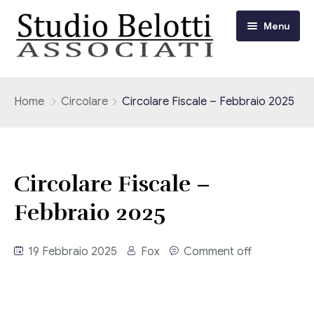
Menu
Chi siamo
Home
Circolare
Circolare Fiscale – Febbraio 2025
I nostri servizi
Consulenza Fiscale e Tributaria
Circolari
Circolare Fiscale –
Contabilità
Febbraio 2025
Circolari Flash
Eventi
Adempimenti Dichiarativi e Fiscali
Corsi FAD
19 Febbraio 2025
Fox
Comment off
Video/Tv
Contrattualistica Varia
Consulenza Societaria
Università