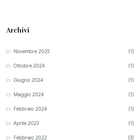
Consulenza del Lavoro
Link utili
Revisione legale
Archivi
Press
Fiscalità internazionale
Articoli di giornale
Contatti
Novembre 2025
(1)
Pubblicazioni
Ottobre 2024
(1)
Riviste
Giugno 2024
(1)
Pubblicazioni
Maggio 2024
(1)
Fiscalità internazionale
Febbraio 2024
(1)
Il Fisco
Aprile 2023
(1)
Guida alla contabilità e bilancio
Febbraio 2022
(3)