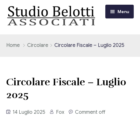
Menu
Chi siamo
Home
Circolare
Circolare Fiscale – Luglio 2025
I nostri servizi
Consulenza Fiscale e Tributaria
Circolari
Circolare Fiscale – Luglio
Contabilità
2025
Circolari Flash
Eventi
Adempimenti Dichiarativi e Fiscali
Corsi FAD
14 Luglio 2025
Fox
Comment off
Video/Tv
Contrattualistica Varia
Consulenza Societaria
Università