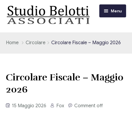
Menu
Chi siamo
Home
Circolare
Circolare Fiscale – Maggio 2026
I nostri servizi
Consulenza Fiscale e Tributaria
Circolari
Circolare Fiscale – Maggio
Contabilità
2026
Circolari Flash
Eventi
Adempimenti Dichiarativi e Fiscali
Corsi FAD
15 Maggio 2026
Fox
Comment off
Video/Tv
Contrattualistica Varia
Consulenza Societaria
Università