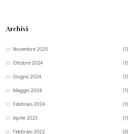
Consulenza del Lavoro
Link utili
Revisione legale
Archivi
Press
Fiscalità internazionale
Articoli di giornale
Contatti
Novembre 2025
(1)
Pubblicazioni
Ottobre 2024
(1)
Riviste
Giugno 2024
(1)
Pubblicazioni
Maggio 2024
(1)
Fiscalità internazionale
Febbraio 2024
(1)
Il Fisco
Aprile 2023
(1)
Guida alla contabilità e bilancio
Febbraio 2022
(3)