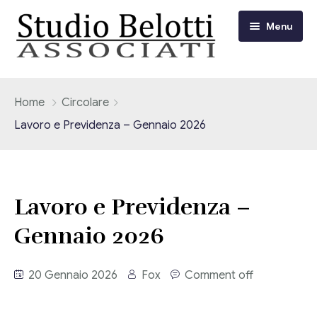
Menu
Chi siamo
Home
Circolare
Lavoro e Previdenza – Gennaio 2026
I nostri servizi
Consulenza Fiscale e Tributaria
Circolari
Lavoro e Previdenza –
Contabilità
Circolari Flash
Eventi
Gennaio 2026
Adempimenti Dichiarativi e Fiscali
Corsi FAD
Video/Tv
Contrattualistica Varia
20 Gennaio 2026
Fox
Comment off
Consulenza Societaria
Università