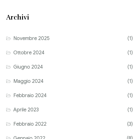
Consulenza del Lavoro
Link utili
Archivi
Revisione legale
Press
Fiscalità internazionale
Novembre 2025
(1)
Articoli di giornale
Contatti
Ottobre 2024
(1)
Pubblicazioni
Giugno 2024
(1)
Riviste
Maggio 2024
(1)
Pubblicazioni
Febbraio 2024
(1)
Fiscalità internazionale
Aprile 2023
(1)
Il Fisco
Febbraio 2022
(3)
Guida alla contabilità e bilancio
Gennaio 2022
(8)