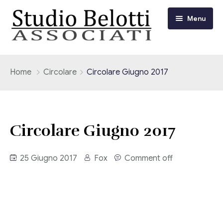
Menu
Chi siamo
Home
Circolare
Circolare Giugno 2017
I nostri servizi
Consulenza Fiscale e Tributaria
Circolari
Circolare Giugno 2017
Contabilità
Circolari Flash
Eventi
25 Giugno 2017
Fox
Comment off
Adempimenti Dichiarativi e Fiscali
Corsi FAD
Video/Tv
Contrattualistica Varia
Consulenza Societaria
Università