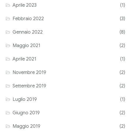
Aprile 2023
(1)
Corriere tributario
Febbraio 2022
(3)
Editore Euroconference
Gennaio 2022
(8)
Il Giornale del Revisore
Maggio 2021
(2)
Forum Fiscale
Aprile 2021
(1)
Articoli
Novembre 2019
(2)
Settembre 2019
(2)
Luglio 2019
(1)
Giugno 2019
(2)
Maggio 2019
(2)