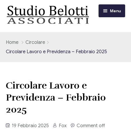
Menu
Chi siamo
Home
Circolare
Circolare Lavoro e Previdenza – Febbraio 2025
I nostri servizi
Consulenza Fiscale e Tributaria
Circolari
Circolare Lavoro e
Contabilità
Circolari Flash
Eventi
Previdenza – Febbraio
Adempimenti Dichiarativi e Fiscali
Corsi FAD
2025
Video/Tv
Contrattualistica Varia
Consulenza Societaria
Università
19 Febbraio 2025
Fox
Comment off