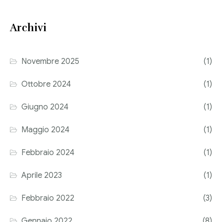
Consulenza del Lavoro
Link utili
Archivi
Revisione legale
Press
Fiscalità internazionale
Novembre 2025
(1)
Articoli di giornale
Contatti
Ottobre 2024
(1)
Pubblicazioni
Giugno 2024
(1)
Riviste
Maggio 2024
(1)
Pubblicazioni
Febbraio 2024
(1)
Fiscalità internazionale
Aprile 2023
(1)
Il Fisco
Febbraio 2022
(3)
Guida alla contabilità e bilancio
Gennaio 2022
(8)