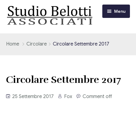
Menu
Chi siamo
Home
Circolare
Circolare Settembre 2017
I nostri servizi
Consulenza Fiscale e Tributaria
Circolari
Circolare Settembre 2017
Contabilità
Circolari Flash
Eventi
25 Settembre 2017
Fox
Comment off
Adempimenti Dichiarativi e Fiscali
Corsi FAD
Video/Tv
Contrattualistica Varia
Consulenza Societaria
Università