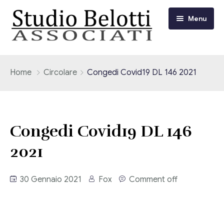
Menu
Chi siamo
Home
Circolare
Congedi Covid19 DL 146 2021
I nostri servizi
Consulenza Fiscale e Tributaria
Circolari
Congedi Covid19 DL 146
Contabilità
2021
Circolari Flash
Eventi
Adempimenti Dichiarativi e Fiscali
Corsi FAD
30 Gennaio 2021
Fox
Comment off
Video/Tv
Contrattualistica Varia
Consulenza Societaria
Università