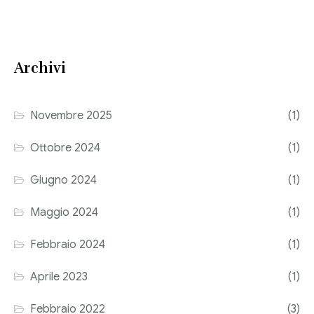
Consulenza del Lavoro
Link utili
Revisione legale
Archivi
Press
Fiscalità internazionale
Articoli di giornale
Contatti
Novembre 2025
(1)
Pubblicazioni
Ottobre 2024
(1)
Riviste
Giugno 2024
(1)
Pubblicazioni
Maggio 2024
(1)
Fiscalità internazionale
Febbraio 2024
(1)
Il Fisco
Aprile 2023
(1)
Guida alla contabilità e bilancio
Febbraio 2022
(3)