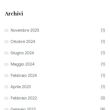
Consulenza del Lavoro
Link utili
Archivi
Revisione legale
Press
Fiscalità internazionale
Novembre 2025
(1)
Articoli di giornale
Contatti
Ottobre 2024
(1)
Pubblicazioni
Giugno 2024
(1)
Riviste
Maggio 2024
(1)
Pubblicazioni
Febbraio 2024
(1)
Fiscalità internazionale
Aprile 2023
(1)
Il Fisco
Febbraio 2022
(3)
Guida alla contabilità e bilancio
Gennaio 2022
(8)