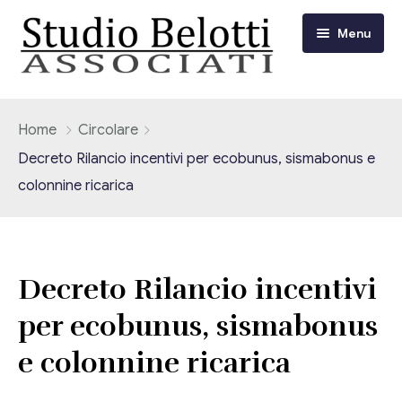
Menu
Chi siamo
Home
Circolare
Decreto Rilancio incentivi per ecobunus, sismabonus e
I nostri servizi
colonnine ricarica
Consulenza Fiscale e Tributaria
Circolari
Contabilità
Circolari Flash
Eventi
Decreto Rilancio incentivi
Adempimenti Dichiarativi e Fiscali
per ecobunus, sismabonus
Corsi FAD
Video/Tv
Contrattualistica Varia
e colonnine ricarica
Consulenza Societaria
Università