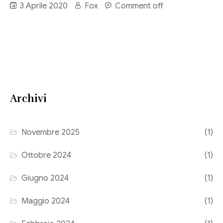
3 Aprile 2020
Fox
Comment off
Consulenza del Lavoro
Link utili
Revisione legale
Press
Fiscalità internazionale
Articoli di giornale
Contatti
Archivi
Pubblicazioni
Riviste
Novembre 2025
(1)
Pubblicazioni
Ottobre 2024
(1)
Fiscalità internazionale
Giugno 2024
(1)
Il Fisco
Maggio 2024
(1)
Guida alla contabilità e bilancio