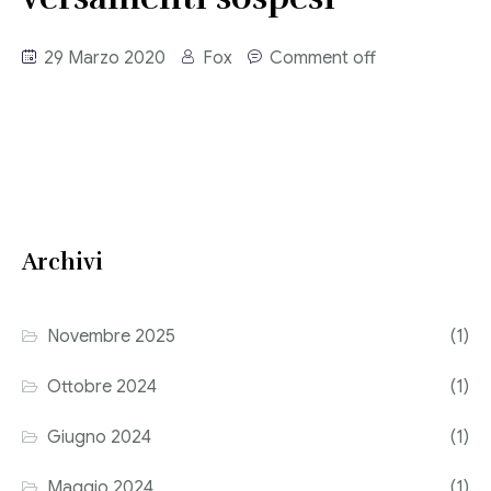
Consulenza del Lavoro
Link utili
29 Marzo 2020
Fox
Comment off
Revisione legale
Press
Fiscalità internazionale
Articoli di giornale
Contatti
Pubblicazioni
Archivi
Riviste
Pubblicazioni
Novembre 2025
(1)
Fiscalità internazionale
Ottobre 2024
(1)
Il Fisco
Giugno 2024
(1)
Guida alla contabilità e bilancio
Maggio 2024
(1)