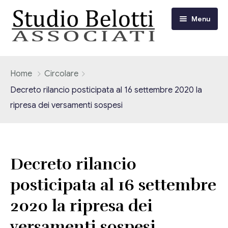
Menu
Chi siamo
Home
Circolare
Decreto rilancio posticipata al 16 settembre 2020 la
I nostri servizi
ripresa dei versamenti sospesi
Consulenza Fiscale e Tributaria
Circolari
Contabilità
Circolari Flash
Eventi
Decreto rilancio
Adempimenti Dichiarativi e Fiscali
posticipata al 16 settembre
Corsi FAD
Video/Tv
Contrattualistica Varia
2020 la ripresa dei
Consulenza Societaria
Università
versamenti sospesi