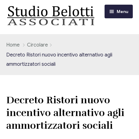
Menu
Chi siamo
Home
Circolare
Decreto Ristori nuovo incentivo alternativo agli
I nostri servizi
ammortizzatori sociali
Consulenza Fiscale e Tributaria
Circolari
Contabilità
Circolari Flash
Eventi
Decreto Ristori nuovo
Adempimenti Dichiarativi e Fiscali
incentivo alternativo agli
Corsi FAD
Video/Tv
Contrattualistica Varia
ammortizzatori sociali
Consulenza Societaria
Università