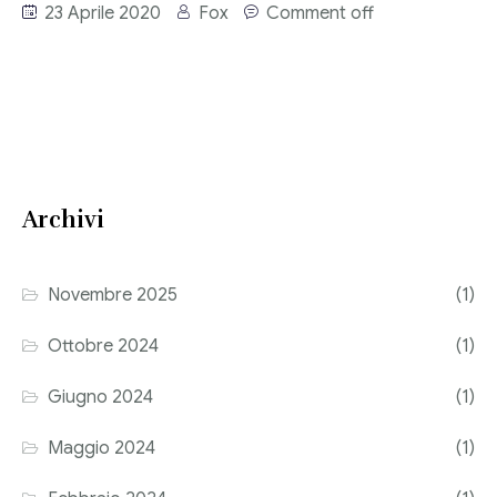
23 Aprile 2020
Fox
Comment off
Consulenza del Lavoro
Link utili
Revisione legale
Press
Fiscalità internazionale
Articoli di giornale
Contatti
Archivi
Pubblicazioni
Riviste
Novembre 2025
(1)
Pubblicazioni
Ottobre 2024
(1)
Fiscalità internazionale
Giugno 2024
(1)
Il Fisco
Maggio 2024
(1)
Guida alla contabilità e bilancio