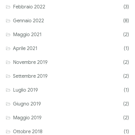
Febbraio 2022
(3)
Corriere tributario
Gennaio 2022
(8)
Editore Euroconference
Maggio 2021
(2)
Il Giornale del Revisore
Aprile 2021
(1)
Forum Fiscale
Novembre 2019
(2)
Articoli
Settembre 2019
(2)
Luglio 2019
(1)
Giugno 2019
(2)
Maggio 2019
(2)
Ottobre 2018
(1)