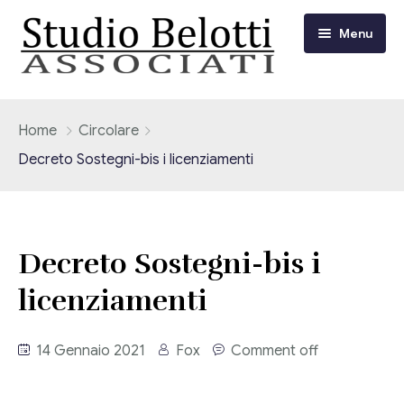
Menu
Chi siamo
Home
Circolare
Decreto Sostegni-bis i licenziamenti
I nostri servizi
Consulenza Fiscale e Tributaria
Circolari
Decreto Sostegni-bis i
Contabilità
Circolari Flash
Eventi
licenziamenti
Adempimenti Dichiarativi e Fiscali
Corsi FAD
Video/Tv
Contrattualistica Varia
14 Gennaio 2021
Fox
Comment off
Consulenza Societaria
Università