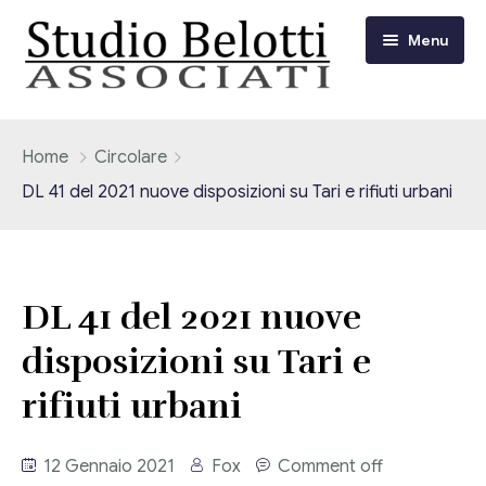
Menu
Chi siamo
Home
Circolare
DL 41 del 2021 nuove disposizioni su Tari e rifiuti urbani
I nostri servizi
Consulenza Fiscale e Tributaria
Circolari
DL 41 del 2021 nuove
Contabilità
Circolari Flash
Eventi
disposizioni su Tari e
Adempimenti Dichiarativi e Fiscali
Corsi FAD
rifiuti urbani
Video/Tv
Contrattualistica Varia
Consulenza Societaria
Università
12 Gennaio 2021
Fox
Comment off