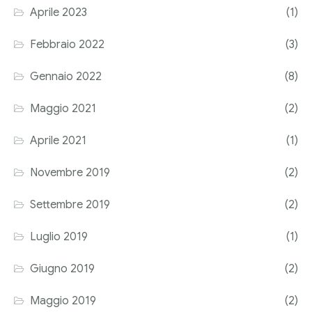
Aprile 2023
(1)
Corriere tributario
Febbraio 2022
(3)
Editore Euroconference
Gennaio 2022
(8)
Il Giornale del Revisore
Maggio 2021
(2)
Forum Fiscale
Aprile 2021
(1)
Articoli
Novembre 2019
(2)
Settembre 2019
(2)
Luglio 2019
(1)
Giugno 2019
(2)
Maggio 2019
(2)