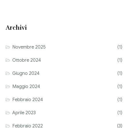
Consulenza del Lavoro
Link utili
Revisione legale
Archivi
Press
Fiscalità internazionale
Articoli di giornale
Contatti
Novembre 2025
(1)
Pubblicazioni
Ottobre 2024
(1)
Riviste
Giugno 2024
(1)
Pubblicazioni
Maggio 2024
(1)
Fiscalità internazionale
Febbraio 2024
(1)
Il Fisco
Aprile 2023
(1)
Guida alla contabilità e bilancio
Febbraio 2022
(3)