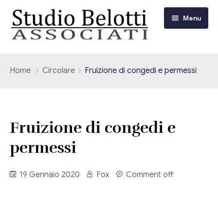
Menu
Chi siamo
Home
Circolare
Fruizione di congedi e permessi
I nostri servizi
Consulenza Fiscale e Tributaria
Circolari
Fruizione di congedi e
Contabilità
permessi
Circolari Flash
Eventi
Adempimenti Dichiarativi e Fiscali
Corsi FAD
19 Gennaio 2020
Fox
Comment off
Video/Tv
Contrattualistica Varia
Consulenza Societaria
Università