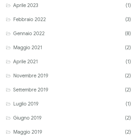
Aprile 2023
(1)
Corriere tributario
Febbraio 2022
(3)
Editore Euroconference
Gennaio 2022
(8)
Il Giornale del Revisore
Maggio 2021
(2)
Forum Fiscale
Aprile 2021
(1)
Articoli
Novembre 2019
(2)
Settembre 2019
(2)
Luglio 2019
(1)
Giugno 2019
(2)
Maggio 2019
(2)