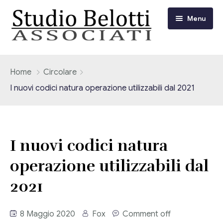
Menu
Chi siamo
Home
Circolare
I nuovi codici natura operazione utilizzabili dal 2021
I nostri servizi
Consulenza Fiscale e Tributaria
Circolari
I nuovi codici natura
Contabilità
Circolari Flash
Eventi
operazione utilizzabili dal
Adempimenti Dichiarativi e Fiscali
Corsi FAD
2021
Video/Tv
Contrattualistica Varia
Consulenza Societaria
Università
8 Maggio 2020
Fox
Comment off