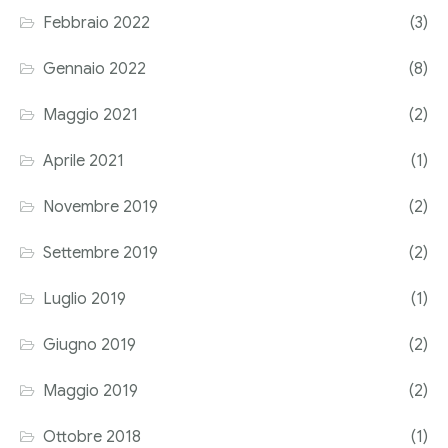
Febbraio 2022
(3)
Corriere tributario
Gennaio 2022
(8)
Editore Euroconference
Maggio 2021
(2)
Il Giornale del Revisore
Aprile 2021
(1)
Forum Fiscale
Novembre 2019
(2)
Articoli
Settembre 2019
(2)
Luglio 2019
(1)
Giugno 2019
(2)
Maggio 2019
(2)
Ottobre 2018
(1)