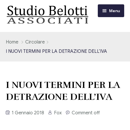
Menu
Chi siamo
Home
Circolare
I NUOVI TERMINI PER LA DETRAZIONE DELL’IVA
I nostri servizi
Consulenza Fiscale e Tributaria
Circolari
I NUOVI TERMINI PER LA
Contabilità
Circolari Flash
Eventi
DETRAZIONE DELL’IVA
Adempimenti Dichiarativi e Fiscali
Corsi FAD
Video/Tv
Contrattualistica Varia
1 Gennaio 2018
Fox
Comment off
Consulenza Societaria
Università