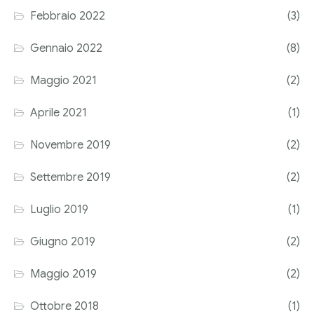
Febbraio 2022
(3)
Corriere tributario
Gennaio 2022
(8)
Editore Euroconference
Maggio 2021
(2)
Il Giornale del Revisore
Aprile 2021
(1)
Forum Fiscale
Novembre 2019
(2)
Articoli
Settembre 2019
(2)
Luglio 2019
(1)
Giugno 2019
(2)
Maggio 2019
(2)
Ottobre 2018
(1)