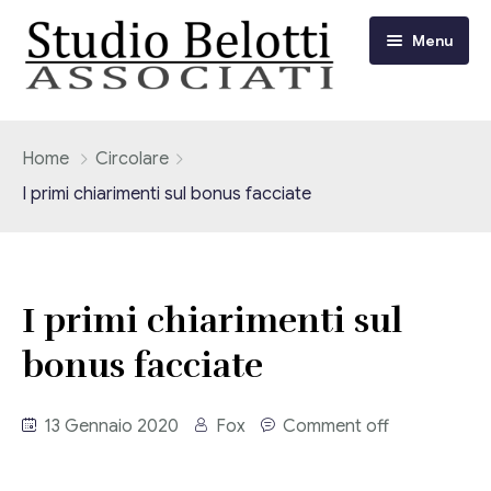
Menu
Chi siamo
Home
Circolare
I primi chiarimenti sul bonus facciate
I nostri servizi
Consulenza Fiscale e Tributaria
Circolari
I primi chiarimenti sul
Contabilità
Circolari Flash
Eventi
bonus facciate
Adempimenti Dichiarativi e Fiscali
Corsi FAD
Video/Tv
Contrattualistica Varia
13 Gennaio 2020
Fox
Comment off
Consulenza Societaria
Università