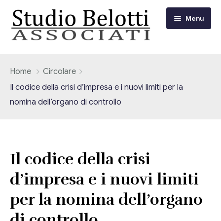
Menu
Chi siamo
Home
Circolare
Il codice della crisi d’impresa e i nuovi limiti per la
I nostri servizi
nomina dell’organo di controllo
Consulenza Fiscale e Tributaria
Circolari
Contabilità
Circolari Flash
Eventi
Il codice della crisi
Adempimenti Dichiarativi e Fiscali
d’impresa e i nuovi limiti
Corsi FAD
Video/Tv
Contrattualistica Varia
per la nomina dell’organo
Consulenza Societaria
Università
di controllo