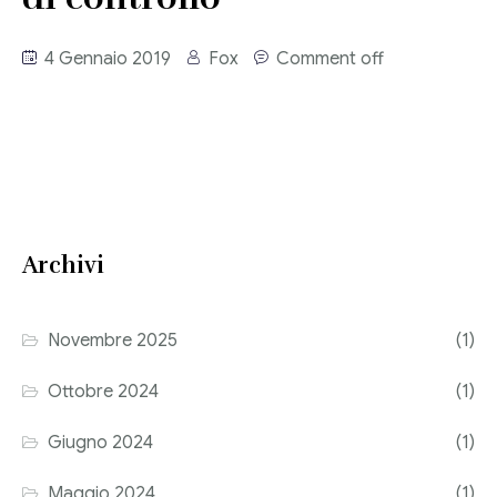
Consulenza del Lavoro
Link utili
4 Gennaio 2019
Fox
Comment off
Revisione legale
Press
Fiscalità internazionale
Articoli di giornale
Contatti
Pubblicazioni
Archivi
Riviste
Pubblicazioni
Novembre 2025
(1)
Fiscalità internazionale
Ottobre 2024
(1)
Il Fisco
Giugno 2024
(1)
Guida alla contabilità e bilancio
Maggio 2024
(1)