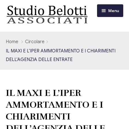
Menu
Chi siamo
Home
Circolare
IL MAXI E L’IPER AMMORTAMENTO E I CHIARIMENTI
I nostri servizi
DELL’AGENZIA DELLE ENTRATE
Consulenza Fiscale e Tributaria
Circolari
Contabilità
Circolari Flash
Eventi
IL MAXI E L’IPER
Adempimenti Dichiarativi e Fiscali
AMMORTAMENTO E I
Corsi FAD
Video/Tv
Contrattualistica Varia
CHIARIMENTI
Consulenza Societaria
Università
DELL’AGENZIA DELLE