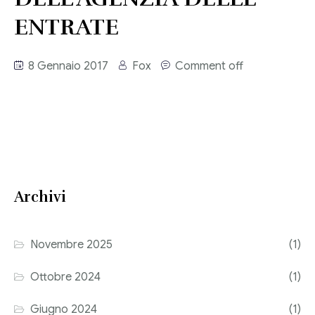
Consulenza del Lavoro
ENTRATE
Link utili
Revisione legale
8 Gennaio 2017
Fox
Comment off
Press
Fiscalità internazionale
Articoli di giornale
Contatti
Pubblicazioni
Riviste
Archivi
Pubblicazioni
Fiscalità internazionale
Novembre 2025
(1)
Il Fisco
Ottobre 2024
(1)
Guida alla contabilità e bilancio
Giugno 2024
(1)