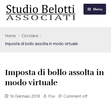
Menu
Chi siamo
Home
Circolare
Imposta di bollo assolta in modo virtuale
I nostri servizi
Consulenza Fiscale e Tributaria
Circolari
Imposta di bollo assolta in
Contabilità
Circolari Flash
Eventi
modo virtuale
Adempimenti Dichiarativi e Fiscali
Corsi FAD
Video/Tv
Contrattualistica Varia
16 Gennaio 2018
Fox
Comment off
Consulenza Societaria
Università