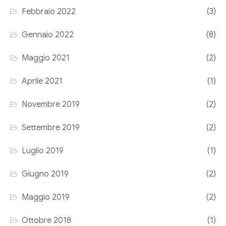
Febbraio 2022
(3)
Corriere tributario
Gennaio 2022
(8)
Editore Euroconference
Maggio 2021
(2)
Il Giornale del Revisore
Aprile 2021
(1)
Forum Fiscale
Novembre 2019
(2)
Articoli
Settembre 2019
(2)
Luglio 2019
(1)
Giugno 2019
(2)
Maggio 2019
(2)
Ottobre 2018
(1)