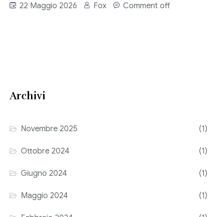
22 Maggio 2026
Fox
Comment off
Consulenza del Lavoro
Link utili
Revisione legale
Press
Fiscalità internazionale
Articoli di giornale
Contatti
Archivi
Pubblicazioni
Riviste
Novembre 2025
(1)
Pubblicazioni
Ottobre 2024
(1)
Fiscalità internazionale
Giugno 2024
(1)
Il Fisco
Maggio 2024
(1)
Guida alla contabilità e bilancio