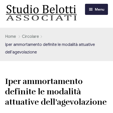
Menu
Chi siamo
Home
Circolare
Iper ammortamento definite le modalità attuative
I nostri servizi
dell’agevolazione
Consulenza Fiscale e Tributaria
Circolari
Contabilità
Circolari Flash
Eventi
Iper ammortamento
Adempimenti Dichiarativi e Fiscali
definite le modalità
Corsi FAD
Video/Tv
Contrattualistica Varia
attuative dell’agevolazione
Consulenza Societaria
Università