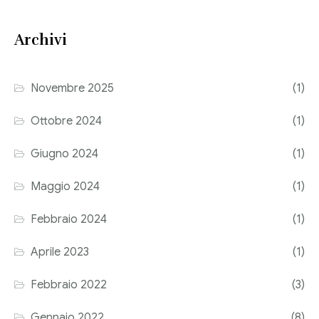
Consulenza del Lavoro
Link utili
Archivi
Revisione legale
Press
Fiscalità internazionale
Novembre 2025
(1)
Articoli di giornale
Contatti
Ottobre 2024
(1)
Pubblicazioni
Giugno 2024
(1)
Riviste
Maggio 2024
(1)
Pubblicazioni
Febbraio 2024
(1)
Fiscalità internazionale
Aprile 2023
(1)
Il Fisco
Febbraio 2022
(3)
Guida alla contabilità e bilancio
Gennaio 2022
(8)