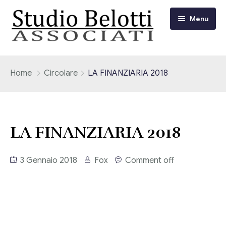
Menu
Chi siamo
Home
Circolare
LA FINANZIARIA 2018
I nostri servizi
Consulenza Fiscale e Tributaria
Circolari
LA FINANZIARIA 2018
Contabilità
Circolari Flash
Eventi
3 Gennaio 2018
Fox
Comment off
Adempimenti Dichiarativi e Fiscali
Corsi FAD
Video/Tv
Contrattualistica Varia
Consulenza Societaria
Università