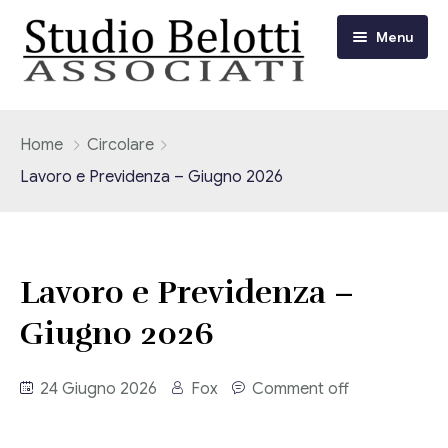
Menu
Chi siamo
Home
Circolare
Lavoro e Previdenza – Giugno 2026
I nostri servizi
Consulenza Fiscale e Tributaria
Circolari
Lavoro e Previdenza –
Contabilità
Circolari Flash
Eventi
Giugno 2026
Adempimenti Dichiarativi e Fiscali
Corsi FAD
Video/Tv
Contrattualistica Varia
24 Giugno 2026
Fox
Comment off
Consulenza Societaria
Università