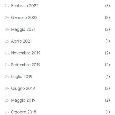
Febbraio 2022
(3)
Corriere tributario
Gennaio 2022
(8)
Editore Euroconference
Maggio 2021
(2)
Il Giornale del Revisore
Aprile 2021
(1)
Forum Fiscale
Novembre 2019
(2)
Articoli
Settembre 2019
(2)
Luglio 2019
(1)
Giugno 2019
(2)
Maggio 2019
(2)
Ottobre 2018
(1)