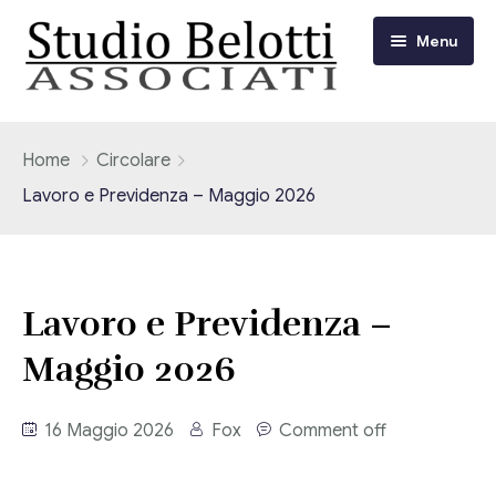
Menu
Chi siamo
Home
Circolare
Lavoro e Previdenza – Maggio 2026
I nostri servizi
Consulenza Fiscale e Tributaria
Circolari
Lavoro e Previdenza –
Contabilità
Circolari Flash
Eventi
Maggio 2026
Adempimenti Dichiarativi e Fiscali
Corsi FAD
Video/Tv
Contrattualistica Varia
16 Maggio 2026
Fox
Comment off
Consulenza Societaria
Università