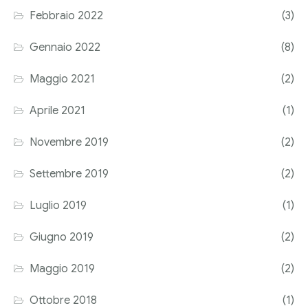
Febbraio 2022
(3)
Corriere tributario
Gennaio 2022
(8)
Editore Euroconference
Maggio 2021
(2)
Il Giornale del Revisore
Aprile 2021
(1)
Forum Fiscale
Novembre 2019
(2)
Articoli
Settembre 2019
(2)
Luglio 2019
(1)
Giugno 2019
(2)
Maggio 2019
(2)
Ottobre 2018
(1)