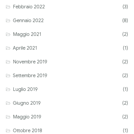
Febbraio 2022
(3)
Corriere tributario
Gennaio 2022
(8)
Editore Euroconference
Maggio 2021
(2)
Il Giornale del Revisore
Aprile 2021
(1)
Forum Fiscale
Novembre 2019
(2)
Articoli
Settembre 2019
(2)
Luglio 2019
(1)
Giugno 2019
(2)
Maggio 2019
(2)
Ottobre 2018
(1)