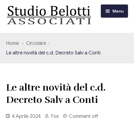
Menu
Chi siamo
Home
Circolare
Le altre novità del c.d. Decreto Salv a Conti
I nostri servizi
Consulenza Fiscale e Tributaria
Circolari
Le altre novità del c.d.
Contabilità
Circolari Flash
Eventi
Decreto Salv a Conti
Adempimenti Dichiarativi e Fiscali
Corsi FAD
Video/Tv
Contrattualistica Varia
4 Aprile 2024
Fox
Comment off
Consulenza Societaria
Università