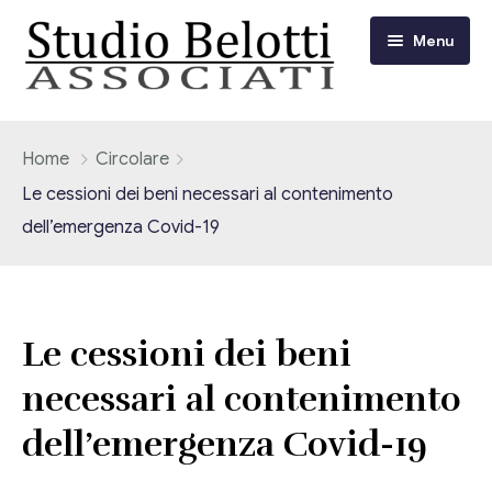
Menu
Chi siamo
Home
Circolare
Le cessioni dei beni necessari al contenimento
I nostri servizi
dell’emergenza Covid-19
Consulenza Fiscale e Tributaria
Circolari
Contabilità
Circolari Flash
Eventi
Le cessioni dei beni
Adempimenti Dichiarativi e Fiscali
necessari al contenimento
Corsi FAD
Video/Tv
Contrattualistica Varia
dell’emergenza Covid-19
Consulenza Societaria
Università