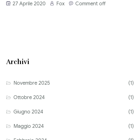
27 Aprile 2020
Fox
Comment off
Consulenza del Lavoro
Link utili
Revisione legale
Press
Fiscalità internazionale
Articoli di giornale
Contatti
Archivi
Pubblicazioni
Riviste
Novembre 2025
(1)
Pubblicazioni
Ottobre 2024
(1)
Fiscalità internazionale
Giugno 2024
(1)
Il Fisco
Maggio 2024
(1)
Guida alla contabilità e bilancio