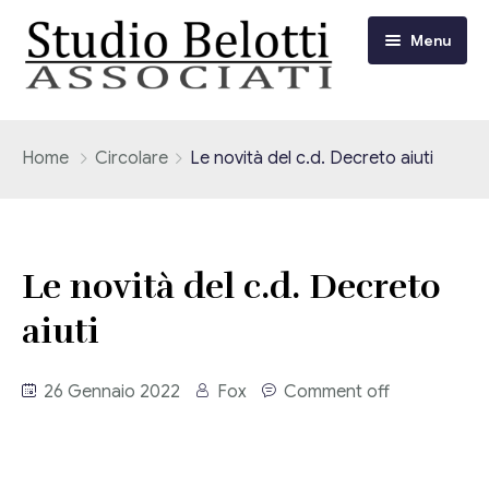
Menu
Chi siamo
Home
Circolare
Le novità del c.d. Decreto aiuti
I nostri servizi
Consulenza Fiscale e Tributaria
Circolari
Le novità del c.d. Decreto
Contabilità
aiuti
Circolari Flash
Eventi
Adempimenti Dichiarativi e Fiscali
Corsi FAD
26 Gennaio 2022
Fox
Comment off
Video/Tv
Contrattualistica Varia
Consulenza Societaria
Università