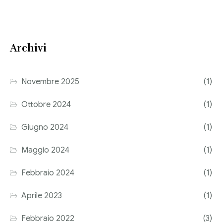
Consulenza del Lavoro
Link utili
Revisione legale
Archivi
Press
Fiscalità internazionale
Articoli di giornale
Contatti
Novembre 2025
(1)
Pubblicazioni
Ottobre 2024
(1)
Riviste
Giugno 2024
(1)
Pubblicazioni
Maggio 2024
(1)
Fiscalità internazionale
Febbraio 2024
(1)
Il Fisco
Aprile 2023
(1)
Guida alla contabilità e bilancio
Febbraio 2022
(3)