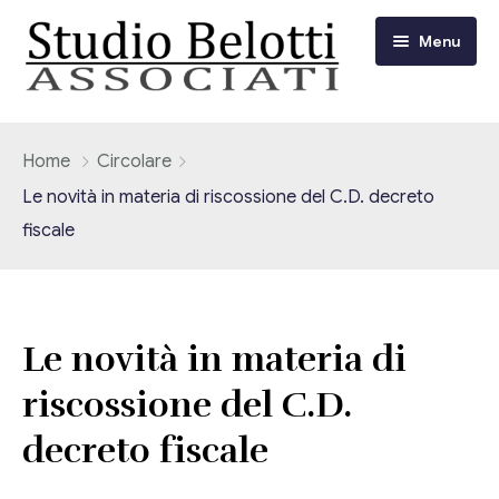
Menu
Chi siamo
Home
Circolare
Le novità in materia di riscossione del C.D. decreto
I nostri servizi
fiscale
Consulenza Fiscale e Tributaria
Circolari
Contabilità
Circolari Flash
Eventi
Le novità in materia di
Adempimenti Dichiarativi e Fiscali
riscossione del C.D.
Corsi FAD
Video/Tv
Contrattualistica Varia
decreto fiscale
Consulenza Societaria
Università