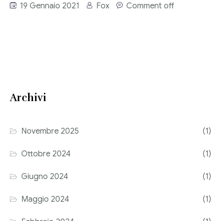
19 Gennaio 2021
Fox
Comment off
Consulenza del Lavoro
Link utili
Revisione legale
Press
Fiscalità internazionale
Articoli di giornale
Contatti
Archivi
Pubblicazioni
Riviste
Novembre 2025
(1)
Pubblicazioni
Ottobre 2024
(1)
Fiscalità internazionale
Giugno 2024
(1)
Il Fisco
Maggio 2024
(1)
Guida alla contabilità e bilancio