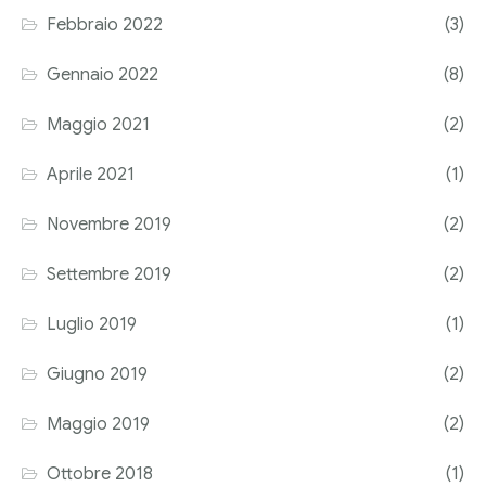
Febbraio 2022
(3)
Corriere tributario
Gennaio 2022
(8)
Editore Euroconference
Maggio 2021
(2)
Il Giornale del Revisore
Aprile 2021
(1)
Forum Fiscale
Novembre 2019
(2)
Articoli
Settembre 2019
(2)
Luglio 2019
(1)
Giugno 2019
(2)
Maggio 2019
(2)
Ottobre 2018
(1)