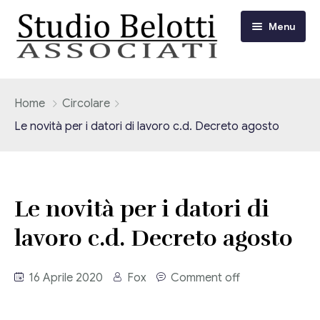
Menu
Chi siamo
Home
Circolare
Le novità per i datori di lavoro c.d. Decreto agosto
I nostri servizi
Consulenza Fiscale e Tributaria
Circolari
Le novità per i datori di
Contabilità
Circolari Flash
Eventi
lavoro c.d. Decreto agosto
Adempimenti Dichiarativi e Fiscali
Corsi FAD
Video/Tv
Contrattualistica Varia
16 Aprile 2020
Fox
Comment off
Consulenza Societaria
Università