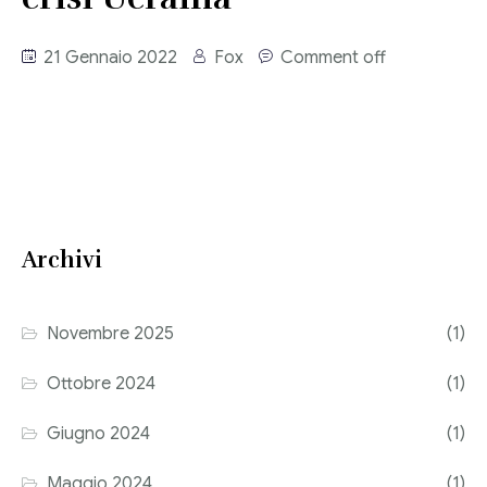
Consulenza del Lavoro
Link utili
21 Gennaio 2022
Fox
Comment off
Revisione legale
Press
Fiscalità internazionale
Articoli di giornale
Contatti
Pubblicazioni
Archivi
Riviste
Pubblicazioni
Novembre 2025
(1)
Fiscalità internazionale
Ottobre 2024
(1)
Il Fisco
Giugno 2024
(1)
Guida alla contabilità e bilancio
Maggio 2024
(1)