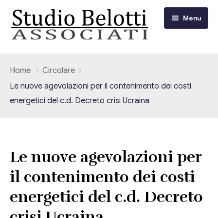
Menu
Chi siamo
Home
Circolare
Le nuove agevolazioni per il contenimento dei costi
I nostri servizi
energetici del c.d. Decreto crisi Ucraina
Consulenza Fiscale e Tributaria
Circolari
Contabilità
Circolari Flash
Eventi
Le nuove agevolazioni per
Adempimenti Dichiarativi e Fiscali
il contenimento dei costi
Corsi FAD
Video/Tv
Contrattualistica Varia
energetici del c.d. Decreto
Consulenza Societaria
Università
crisi Ucraina